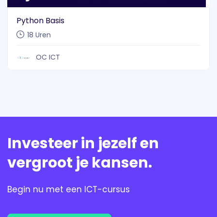
Python Basis
18
Uren
OC ICT
Investeer in jezelf en
vergroot je kansen.
Begin nu met een ICT-cursus