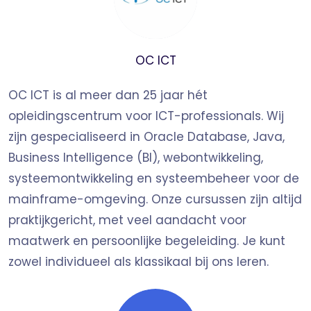
Beginnersvriendelijke cursus:
ideaal
startpunt om AI-principes en praktische tools
te verkennen
OC ICT
Fundamentele kennis:
behandelt de
basisprincipes van AI, praktische
OC ICT is al meer dan 25 jaar hét
toepassingen en ethiek
opleidingscentrum voor ICT-professionals. Wij
Geen technische achtergrond
zijn gespecialiseerd in Oracle Database, Java,
vereist:
vereist alleen basisinteresse in het
Business Intelligence (BI), webontwikkeling,
gebruik van technologie
systeemontwikkeling en systeembeheer voor de
mainframe-omgeving. Onze cursussen zijn altijd
Doelgroep
praktijkgericht, met veel aandacht voor
Zakelijke professionals:
ontdek hoe AI
maatwerk en persoonlijke begeleiding. Je kunt
industrieën hervormt en maak kennis met
zowel individueel als klassikaal bij ons leren.
AI-gedreven bedrijfsstrategieën om
concurrerend te blijven in een door