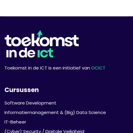
1.2 AI in het dagelijks leven
1.3 Inleiding tot machine learning
1.4 Use-case, casestudy en praktische
activiteit
Module 2: Prompt Engineering: interactie met AI
2.1 Prompt engineering definiëren en het
belang ervan
Toekomst in de ICT is een initiatief van
OCICT
2.2 Verbetering door goed opgestelde
prompts
2.3 GPT-4 verkennen
Cursussen
2.4 Use-case, casestudy en praktische
Software Development
activiteit
Informatie­management & (Big) Data Science
Module 3: AI in zakelijke en industriële
IT-Beheer
toepassingen
(Cyber) Security / Digitale Veiligheid