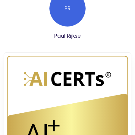
technologie gedreven markt.
PR
AI-enthousiastelingen:
doe basiskennis op
over AI, prompt engineering en praktische
toepassingen, zodat u een beter begrip krijgt
Paul Rijkse
van het potentieel van AI.
Technologieleiders:
rust uzelf uit met
essentiële AI-vaardigheden en inzichten
over hoe u AI-tools en -modellen effectief
kunt inzetten om innovatie in uw organisatie
te stimuleren.
Ethiekprofessionals:
verken de ethische
overwegingen van AI, waaronder eerlijkheid,
transparantie en privacy, en zorg voor een
verantwoord gebruik van AI in elke sector.
Studenten en pas afgestudeerden:
bouw