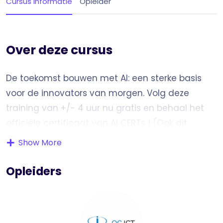
Cursus informatie
Opleider
Over deze cursus
De toekomst bouwen met AI: een sterke basis
voor de innovators van morgen. Volg deze
training van +/- 4 uur nu gratis en behaal het
officiële certificaat van AI CERTs ! (Ook dit
examen is gratis)
Show More
Wil je toegang krijgen? Stuur dan een mail naar
Opleiders
csd@trainitnow.nl
Over de training: