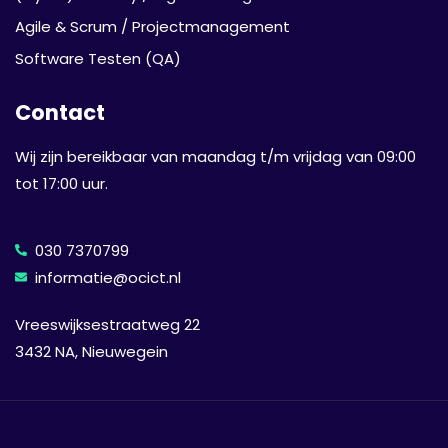
3.1 AI-strategieën ontwikkelen
Agile & Scrum / Projectmanagement
3.2 Belangrijke AI-tools voor het bedrijfsleven
Software Testen (QA)
3.3 De kracht van GAN AI
3.4 Use-case, casestudy en praktische
Contact
activiteit
Wij zijn bereikbaar van maandag t/m vrijdag van 09:00
Module 4: AI-ethiek en vooringenomenheid
tot 17:00 uur.
4.1 Overzicht van ethische overwegingen bij
AI
030 7370799
4.2 Gevolgen van gegevensverzameling en
informatie@ocict.nl
vooringenomenheid
4.3 Invloed van vooringenomenheid op
Vreeswijksestraatweg 22
3432 NA, Nieuwegein
besluitvorming
4.4 Use-case, casestudy en praktische
activiteit