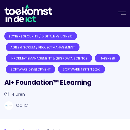
(CYBER) SECURITY / DIGITALE VEILIGHEID
AGILE & SCRUM / PROJECTMANAGEMENT
INFORMATIE­MANAGEMENT & (BIG) DATA SCIENCE
IT-BEHEER
SOFTWARE DEVELOPMENT
SOFTWARE TESTEN (QA)
AI+ Foundation™ ELearning
4
uren
OC ICT