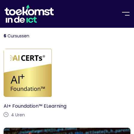
6
Cursussen
AI+ Foundation™ ELearning
4
Uren