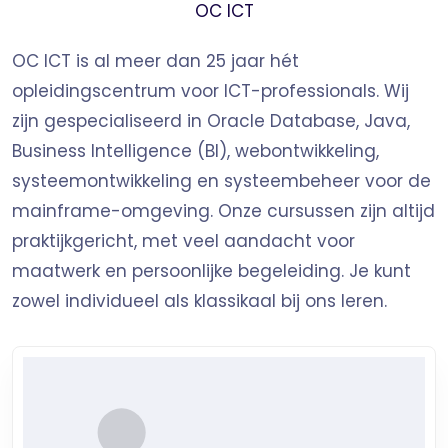
OC ICT
testsets en kennischecks die inspelen op
realistische beveiligingsscenario’s. De
OC ICT is al meer dan 25 jaar hét
deelnemer leert hoe een zero-trust
opleidingscentrum voor ICT-professionals. Wij
securityarchitectuur gerealiseerd wordt en hoe
zijn gespecialiseerd in Oracle Database, Java,
geavanceerde beveiligingsconfiguraties
Business Intelligence (BI), webontwikkeling,
toegepast worden in hybride cloudomgevingen.
systeemontwikkeling en systeembeheer voor de
Deze cursus is geschikt voor testers, security
mainframe-omgeving. Onze cursussen zijn altijd
architects, senior security engineers en
praktijkgericht, met veel aandacht voor
consultants die hun kennis op het hoogste
maatwerk en persoonlijke begeleiding. Je kunt
niveau willen uitbreiden. Na afronding ontvang
zowel individueel als klassikaal bij ons leren.
je een OC ICT Certificaat.
Mogelijkheden
Na afronding kan de deelnemer complexe