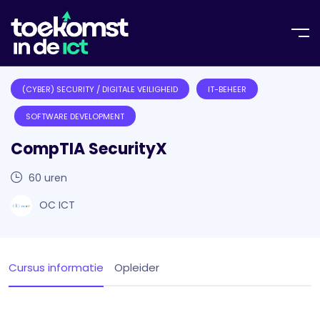
(CYBER) SECURITY / DIGITALE VEILIGHEID
IT-BEHEER
SOFTWARE DEVELOPMENT
CompTIA SecurityX
60
uren
OC ICT
Cursus informatie
Opleider