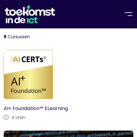
6
Cursussen
AI+ Foundation™ ELearning
4
Uren